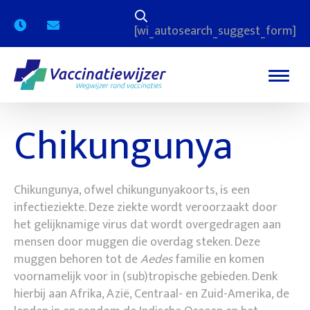
[wi_autosearch_suggest_form]
Infectieziekten
Bestemmingen A-Z
Baby’s
Vergoedingen
Overige ziektes
Kinderen
Chikungunya
Volwassenen
Ouderen
Chikungunya, ofwel chikungunyakoorts, is een
Zwangere vrouwen
infectieziekte. Deze ziekte wordt veroorzaakt door
het gelijknamige virus dat wordt overgedragen aan
mensen door muggen die overdag steken. Deze
muggen behoren tot de
Aedes
familie en komen
voornamelijk voor in (sub)tropische gebieden. Denk
hierbij aan Afrika, Azië, Centraal- en Zuid-Amerika, de