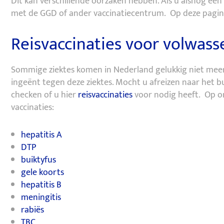
Dit kan verschillende oorzaken hebben. Als u alsnog een
met de GGD of ander vaccinatiecentrum. Op deze pagina
Reisvaccinaties voor volwas
Sommige ziektes komen in Nederland gelukkig niet meer
ingeënt tegen deze ziektes. Mocht u afreizen naar het b
checken of u hier
reisvaccinaties
voor nodig heeft. Op o
vaccinaties:
hepatitis A
DTP
buiktyfus
gele koorts
hepatitis B
meningitis
rabiës
TBC